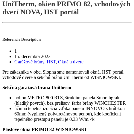
UniTherm, okien PRIMO 82, vchodových
dverí NOVA, HST portál
Referencie
Description
1
15. decembra 2023
Garážové brány
,
HST
,
Okná a dvere
Pre zákazníka v obci Slopná sme namontovali okná, HST portál,
vchodové dvere a sekčnú bránu UniTherm od WISNIOWSKI.
Sekčná garážová brána Unitherm
pohon METRO 800 RTS, štruktúra panela Smoothgrain
(hladký povrch), bez prelisov, farba brány WINCHESTER
účinná tepelná izolácia vďaka panelu INNOVO s hrúbkou
60mm (vyplnený polyuretánovou penou), kde koeficient
tepelného prestupu panelu je 0,33 W/m.<k
Plastové okná PRIMO 82 WISNIOWSKI