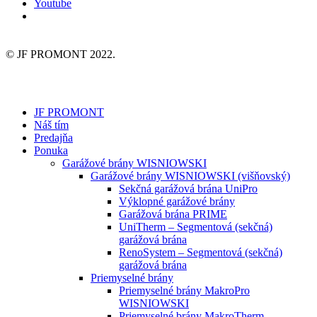
Youtube
© JF PROMONT 2022.
JF PROMONT
Náš tím
Predajňa
Ponuka
Garážové brány WISNIOWSKI
Garážové brány WISNIOWSKI (višňovský)
Sekčná garážová brána UniPro
Výklopné garážové brány
Garážová brána PRIME
UniTherm – Segmentová (sekčná)
garážová brána
RenoSystem – Segmentová (sekčná)
garážová brána
Priemyselné brány
Priemyselné brány MakroPro
WISNIOWSKI
Priemyselné brány MakroTherm