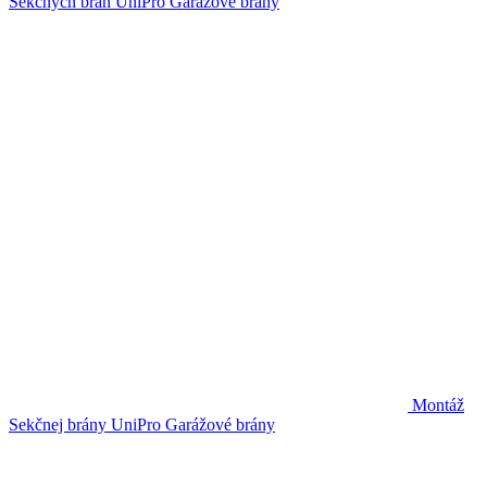
Sekčných brán UniPro
Garážové brány
Montáž
Sekčnej brány UniPro
Garážové brány