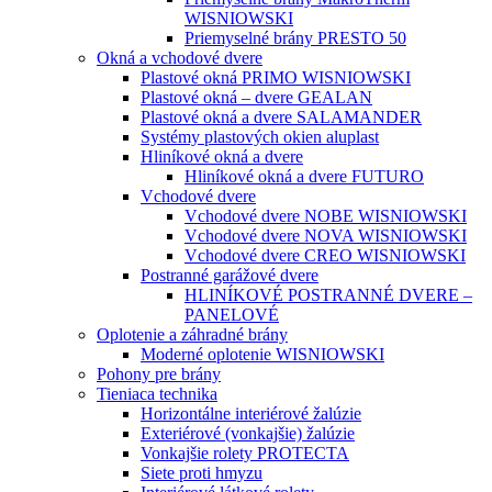
WISNIOWSKI
Priemyselné brány PRESTO 50
Okná a vchodové dvere
Plastové okná PRIMO WISNIOWSKI
Plastové okná – dvere GEALAN
Plastové okná a dvere SALAMANDER
Systémy plastových okien aluplast
Hliníkové okná a dvere
Hliníkové okná a dvere FUTURO
Vchodové dvere
Vchodové dvere NOBE WISNIOWSKI
Vchodové dvere NOVA WISNIOWSKI
Vchodové dvere CREO WISNIOWSKI
Postranné garážové dvere
HLINÍKOVÉ POSTRANNÉ DVERE –
PANELOVÉ
Oplotenie a záhradné brány
Moderné oplotenie WISNIOWSKI
Pohony pre brány
Tieniaca technika
Horizontálne interiérové žalúzie
Exteriérové (vonkajšie) žalúzie
Vonkajšie rolety PROTECTA
Siete proti hmyzu