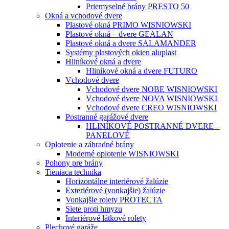
Priemyselné brány PRESTO 50
Okná a vchodové dvere
Plastové okná PRIMO WISNIOWSKI
Plastové okná – dvere GEALAN
Plastové okná a dvere SALAMANDER
Systémy plastových okien aluplast
Hliníkové okná a dvere
Hliníkové okná a dvere FUTURO
Vchodové dvere
Vchodové dvere NOBE WISNIOWSKI
Vchodové dvere NOVA WISNIOWSKI
Vchodové dvere CREO WISNIOWSKI
Postranné garážové dvere
HLINÍKOVÉ POSTRANNÉ DVERE –
PANELOVÉ
Oplotenie a záhradné brány
Moderné oplotenie WISNIOWSKI
Pohony pre brány
Tieniaca technika
Horizontálne interiérové žalúzie
Exteriérové (vonkajšie) žalúzie
Vonkajšie rolety PROTECTA
Siete proti hmyzu
Interiérové látkové rolety
Plechové garáže