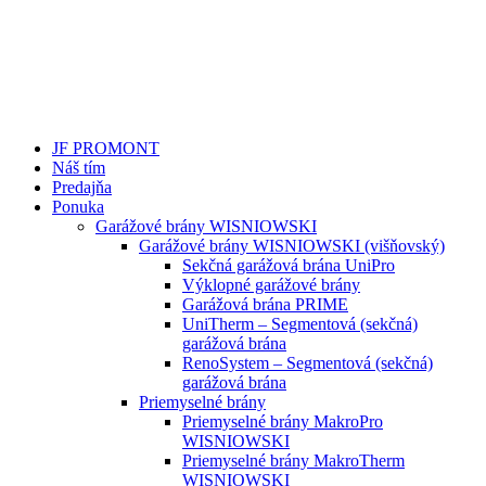
JF PROMONT
Náš tím
Predajňa
Ponuka
Garážové brány WISNIOWSKI
Garážové brány WISNIOWSKI (višňovský)
Sekčná garážová brána UniPro
Výklopné garážové brány
Garážová brána PRIME
UniTherm – Segmentová (sekčná)
garážová brána
RenoSystem – Segmentová (sekčná)
garážová brána
Priemyselné brány
Priemyselné brány MakroPro
WISNIOWSKI
Priemyselné brány MakroTherm
WISNIOWSKI