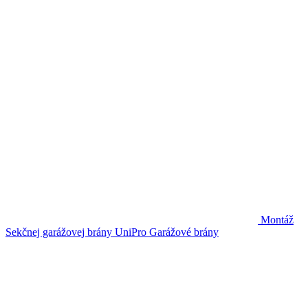
Montáž
Sekčnej garážovej brány UniPro
Garážové brány