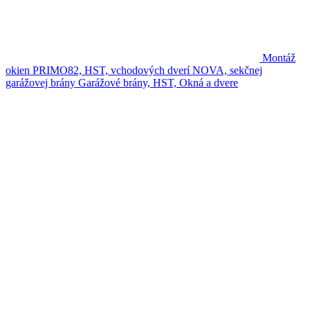
Montáž
okien PRIMO82, HST, vchodových dverí NOVA, sekčnej
garážovej brány
Garážové brány, HST, Okná a dvere