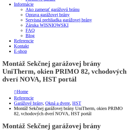
Informácie
Ako zamerať garážovú bránu
Oprava garážovej brány
Servisná prehliadka garážovej brány
Záruka WISNIOWSKI
FAQ
Blog
Referencie
Kontakt
E-shop
Montáž Sekčnej garážovej brány
UniTherm, okien PRIMO 82, vchodových
dverí NOVA, HST portál
Home
Referencie
Garážové brány
,
Okná a dvere
,
HST
Montáž Sekčnej garážovej brány UniTherm, okien PRIMO
82, vchodových dverí NOVA, HST portál
Montáž Sekčnej garážovej brány