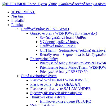
JF PROMONT
Náš tím
Predajňa
Ponuka
Garážové brány WISNIOWSKI
Garážové brány WISNIOWSKI (višňovský)
Sekčná garážová brána UniPro
Výklopné garážové brány
Garážová brána PRIME
UniTherm – Segmentová (sekčná) garážová
RenoSystem – Segmentová (sekčná) garážo
Priemyselné brány
Priemyselné brány MakroPro WISNIOWS
Priemyselné brány MakroTherm WISNIO
Priemyselné brány PRESTO 50
Okná a vchodové dvere
Plastové okná PRIMO WISNIOWSKI
Plastové okná – dvere GEALAN
Plastové okná a dvere SALAMANDER
Systémy plastových okien aluplast
Hliníkové okná a dvere
Hliníkové okná a dvere FUTURO
Vchodové dvere