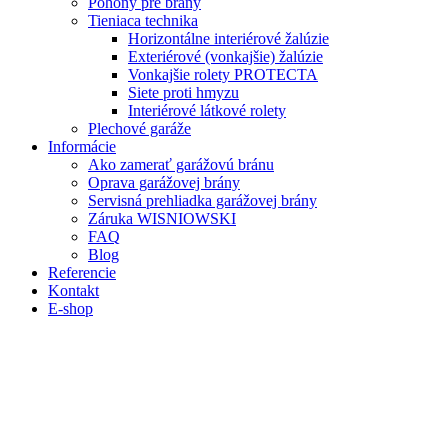
Pohony pre brány
Tieniaca technika
Horizontálne interiérové žalúzie
Exteriérové (vonkajšie) žalúzie
Vonkajšie rolety PROTECTA
Siete proti hmyzu
Interiérové látkové rolety
Plechové garáže
Informácie
Ako zamerať garážovú bránu
Oprava garážovej brány
Servisná prehliadka garážovej brány
Záruka WISNIOWSKI
FAQ
Blog
Referencie
Kontakt
E-shop