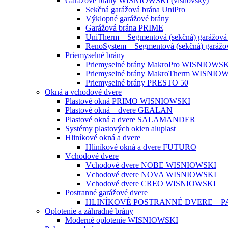
Garážové brány WISNIOWSKI (višňovský)
Sekčná garážová brána UniPro
Výklopné garážové brány
Garážová brána PRIME
UniTherm – Segmentová (sekčná) garážová
RenoSystem – Segmentová (sekčná) garážo
Priemyselné brány
Priemyselné brány MakroPro WISNIOWS
Priemyselné brány MakroTherm WISNIO
Priemyselné brány PRESTO 50
Okná a vchodové dvere
Plastové okná PRIMO WISNIOWSKI
Plastové okná – dvere GEALAN
Plastové okná a dvere SALAMANDER
Systémy plastových okien aluplast
Hliníkové okná a dvere
Hliníkové okná a dvere FUTURO
Vchodové dvere
Vchodové dvere NOBE WISNIOWSKI
Vchodové dvere NOVA WISNIOWSKI
Vchodové dvere CREO WISNIOWSKI
Postranné garážové dvere
HLINÍKOVÉ POSTRANNÉ DVERE – 
Oplotenie a záhradné brány
Moderné oplotenie WISNIOWSKI