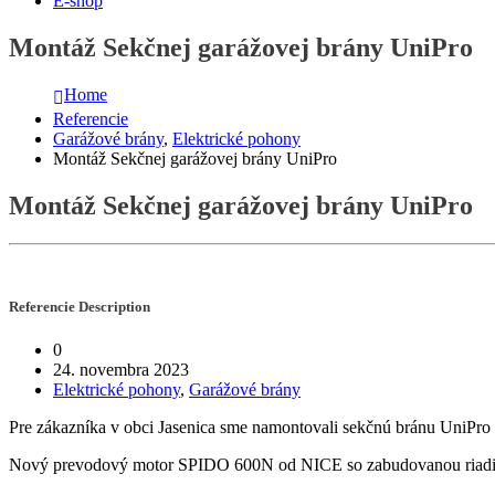
E-shop
Montáž Sekčnej garážovej brány UniPro
Home
Referencie
Garážové brány
,
Elektrické pohony
Montáž Sekčnej garážovej brány UniPro
Montáž Sekčnej garážovej brány UniPro
Referencie
Description
0
24. novembra 2023
Elektrické pohony
,
Garážové brány
Pre zákazníka v obci Jasenica sme namontovali sekčnú bránu UniPr
Nový prevodový motor SPIDO 600N od NICE so zabudovanou riadiac