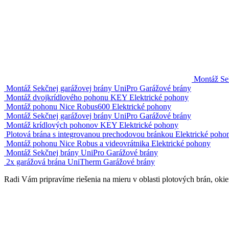
Montáž Se
Montáž Sekčnej garážovej brány UniPro
Garážové brány
Montáž dvojkrídlového pohonu KEY
Elektrické pohony
Montáž pohonu Nice Robus600
Elektrické pohony
Montáž Sekčnej garážovej brány UniPro
Garážové brány
Montáž krídlových pohonov KEY
Elektrické pohony
Plotová brána s integrovanou prechodovou bránkou
Elektrické poho
Montáž pohonu Nice Robus a videovrátnika
Elektrické pohony
Montáž Sekčnej brány UniPro
Garážové brány
2x garážová brána UniTherm
Garážové brány
Radi Vám pripravíme riešenia na mieru v oblasti plotových brán, okie