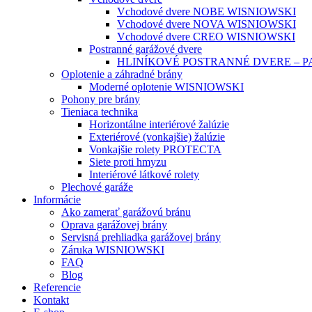
Vchodové dvere NOBE WISNIOWSKI
Vchodové dvere NOVA WISNIOWSKI
Vchodové dvere CREO WISNIOWSKI
Postranné garážové dvere
HLINÍKOVÉ POSTRANNÉ DVERE – 
Oplotenie a záhradné brány
Moderné oplotenie WISNIOWSKI
Pohony pre brány
Tieniaca technika
Horizontálne interiérové žalúzie
Exteriérové (vonkajšie) žalúzie
Vonkajšie rolety PROTECTA
Siete proti hmyzu
Interiérové látkové rolety
Plechové garáže
Informácie
Ako zamerať garážovú bránu
Oprava garážovej brány
Servisná prehliadka garážovej brány
Záruka WISNIOWSKI
FAQ
Blog
Referencie
Kontakt