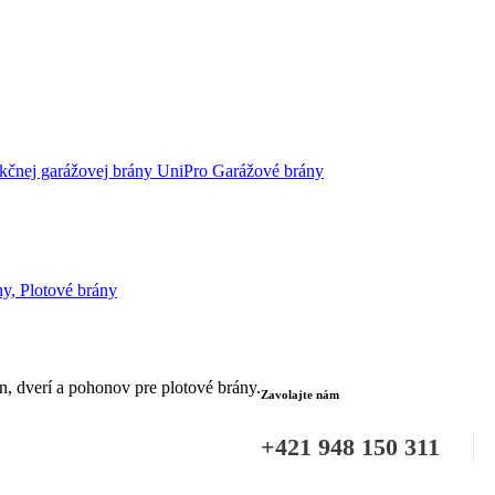
kčnej garážovej brány UniPro
Garážové brány
ny, Plotové brány
n, dverí a pohonov pre plotové brány.
Zavolajte nám
+421 948 150 311