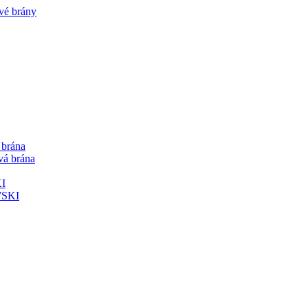
 brána
vá brána
KI
WSKI