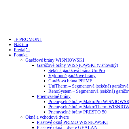
JF PROMONT
Náš tím
Predajňa
Ponuka
Garážové brány WISNIOWSKI
Garážové brány WISNIOWSKI (višňovský)
Sekčná garážová brána UniPro
Výklopné garážové brány
Garážová brána PRIME
UniTherm – Segmentová (sekčná) garážová
RenoSystem – Segmentová (sekčná) garážo
Priemyselné brány
Priemyselné brány MakroPro WISNIOWS
Priemyselné brány MakroTherm WISNIO
Priemyselné brány PRESTO 50
Okná a vchodové dvere
Plastové okná PRIMO WISNIOWSKI
Plastové okná – dvere GEALAN