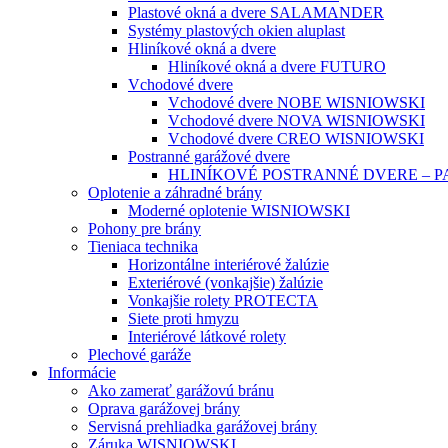
Plastové okná a dvere SALAMANDER
Systémy plastových okien aluplast
Hliníkové okná a dvere
Hliníkové okná a dvere FUTURO
Vchodové dvere
Vchodové dvere NOBE WISNIOWSKI
Vchodové dvere NOVA WISNIOWSKI
Vchodové dvere CREO WISNIOWSKI
Postranné garážové dvere
HLINÍKOVÉ POSTRANNÉ DVERE – 
Oplotenie a záhradné brány
Moderné oplotenie WISNIOWSKI
Pohony pre brány
Tieniaca technika
Horizontálne interiérové žalúzie
Exteriérové (vonkajšie) žalúzie
Vonkajšie rolety PROTECTA
Siete proti hmyzu
Interiérové látkové rolety
Plechové garáže
Informácie
Ako zamerať garážovú bránu
Oprava garážovej brány
Servisná prehliadka garážovej brány
Záruka WISNIOWSKI