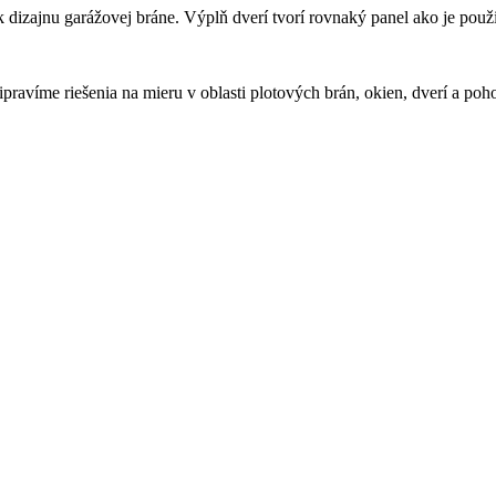
dizajnu garážovej bráne. Výplň dverí tvorí rovnaký panel ako je použi
pravíme riešenia na mieru v oblasti plotových brán, okien, dverí a poh