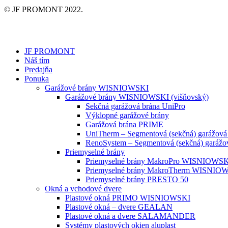
© JF PROMONT 2022.
JF PROMONT
Náš tím
Predajňa
Ponuka
Garážové brány WISNIOWSKI
Garážové brány WISNIOWSKI (višňovský)
Sekčná garážová brána UniPro
Výklopné garážové brány
Garážová brána PRIME
UniTherm – Segmentová (sekčná) garážová
RenoSystem – Segmentová (sekčná) garážo
Priemyselné brány
Priemyselné brány MakroPro WISNIOWS
Priemyselné brány MakroTherm WISNIO
Priemyselné brány PRESTO 50
Okná a vchodové dvere
Plastové okná PRIMO WISNIOWSKI
Plastové okná – dvere GEALAN
Plastové okná a dvere SALAMANDER
Systémy plastových okien aluplast