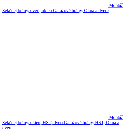
Montáž
Sekčnej brány, dverí, okien
Garážové brány, Okná a dvere
Montáž
Sekčnej brány, okien, HST, dverí
Garážové brány, HST, Okná a
dvere