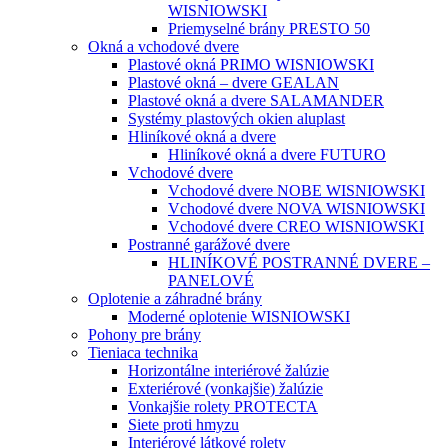
WISNIOWSKI
Priemyselné brány PRESTO 50
Okná a vchodové dvere
Plastové okná PRIMO WISNIOWSKI
Plastové okná – dvere GEALAN
Plastové okná a dvere SALAMANDER
Systémy plastových okien aluplast
Hliníkové okná a dvere
Hliníkové okná a dvere FUTURO
Vchodové dvere
Vchodové dvere NOBE WISNIOWSKI
Vchodové dvere NOVA WISNIOWSKI
Vchodové dvere CREO WISNIOWSKI
Postranné garážové dvere
HLINÍKOVÉ POSTRANNÉ DVERE –
PANELOVÉ
Oplotenie a záhradné brány
Moderné oplotenie WISNIOWSKI
Pohony pre brány
Tieniaca technika
Horizontálne interiérové žalúzie
Exteriérové (vonkajšie) žalúzie
Vonkajšie rolety PROTECTA
Siete proti hmyzu
Interiérové látkové rolety