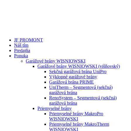
JF PROMONT
Náš tím
Predajňa
Ponuka
Garážové brány WISNIOWSKI
Garážové brány WISNIOWSKI (višňovský)
Sekčná garážová brána UniPro
Výklopné garážové brány
Garážová brána PRIME
UniTherm – Segmentová (sekčná)
garážová brána
RenoSystem – Segmentová (sekčná)
garážová brána
Priemyselné brány
Priemyselné brány MakroPro
WISNIOWSKI
Priemyselné brány MakroTherm
WISNIOWSKI