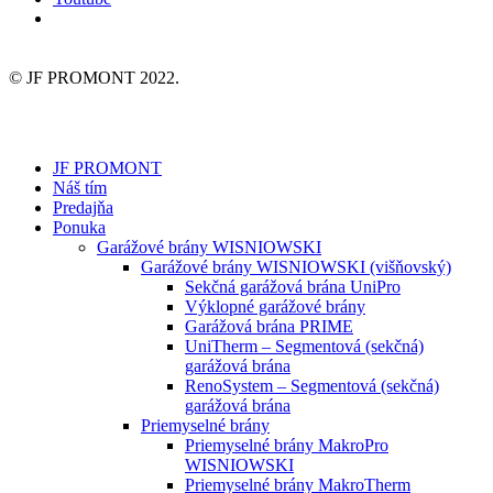
© JF PROMONT 2022.
JF PROMONT
Náš tím
Predajňa
Ponuka
Garážové brány WISNIOWSKI
Garážové brány WISNIOWSKI (višňovský)
Sekčná garážová brána UniPro
Výklopné garážové brány
Garážová brána PRIME
UniTherm – Segmentová (sekčná)
garážová brána
RenoSystem – Segmentová (sekčná)
garážová brána
Priemyselné brány
Priemyselné brány MakroPro
WISNIOWSKI
Priemyselné brány MakroTherm