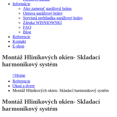
Informácie
Ako zamerať garážovú bránu
Oprava garážovej brány
Servisná prehliadka garážovej brány
Záruka WISNIOWSKI
FAQ
Blog
Referencie
Kontakt
E-shop
Montáž Hliníkových okien- Skladací
harmonikový systém
Home
Referencie
Okná a dvere
Montáž Hliníkových okien- Skladací harmonikový systém
Montáž Hliníkových okien- Skladací
harmonikový systém