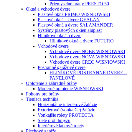
Priemyselné brány PRESTO 50
Okná a vchodové dvere
Plastové okná PRIMO WISNIOWSKI
Plastové okná – dvere GEALAN
Plastové okná a dvere SALAMANDER
Systémy plastových okien aluplast
Hliníkové okná a dvere
Hliníkové okná a dvere FUTURO
Vchodové dvere
Vchodové dvere NOBE WISNIOWSKI
Vchodové dvere NOVA WISNIOWSKI
Vchodové dvere CREO WISNIOWSKI
Postranné garážové dvere
HLINÍKOVÉ POSTRANNÉ DVERE –
PANELOVÉ
Oplotenie a záhradné brány
Moderné oplotenie WISNIOWSKI
Pohony pre brány
Tieniaca technika
Horizontálne interiérové žalúzie
Exteriérové (vonkajšie) žalúzie
Vonkajšie rolety PROTECTA
Siete proti hmyzu
Interiérové látkové rolety
Plechové garáže