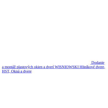
Dodanie
a montáž plastových okien a dverí WISNIOWSKI
Hliníkové dvere,
HST, Okná a dvere