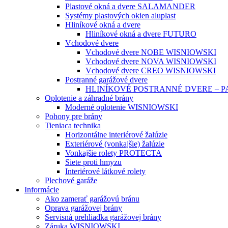
Plastové okná a dvere SALAMANDER
Systémy plastových okien aluplast
Hliníkové okná a dvere
Hliníkové okná a dvere FUTURO
Vchodové dvere
Vchodové dvere NOBE WISNIOWSKI
Vchodové dvere NOVA WISNIOWSKI
Vchodové dvere CREO WISNIOWSKI
Postranné garážové dvere
HLINÍKOVÉ POSTRANNÉ DVERE – 
Oplotenie a záhradné brány
Moderné oplotenie WISNIOWSKI
Pohony pre brány
Tieniaca technika
Horizontálne interiérové žalúzie
Exteriérové (vonkajšie) žalúzie
Vonkajšie rolety PROTECTA
Siete proti hmyzu
Interiérové látkové rolety
Plechové garáže
Informácie
Ako zamerať garážovú bránu
Oprava garážovej brány
Servisná prehliadka garážovej brány
Záruka WISNIOWSKI