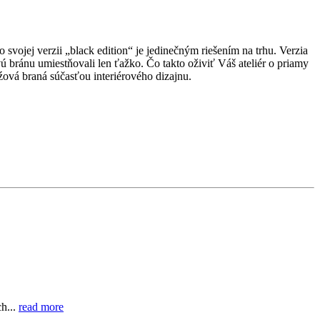
ojej verzii „black edition“ je jedinečným riešením na trhu. Verzia
vú bránu umiestňovali len ťažko. Čo takto oživiť Váš ateliér o priamy
źová braná súčasťou interiérového dizajnu.
ch...
read more