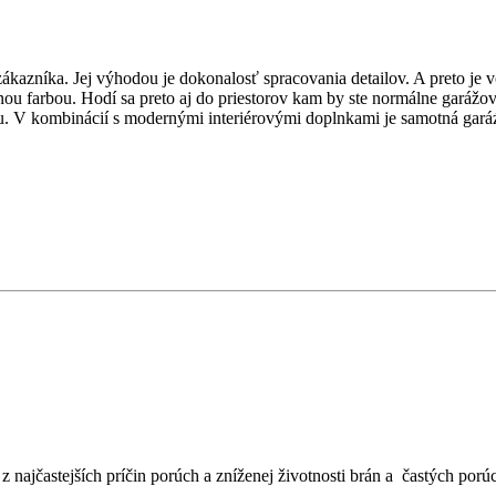
ka. Jej výhodou je dokonalosť spracovania detailov. A preto je vo sv
ernou farbou. Hodí sa preto aj do priestorov kam by ste normálne garážo
éru. V kombinácií s modernými interiérovými doplnkami je samotná gará
 najčastejších príčin porúch a zníženej životnosti brán a častých porú