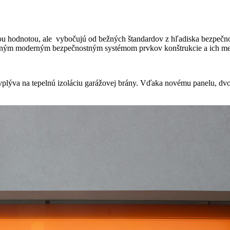
ou hodnotou, ale vybočujú od bežných štandardov z hľadiska bezpečnos
ným moderným bezpečnostným systémom prvkov konštrukcie a ich mech
va na tepelnú izoláciu garážovej brány. Vďaka novému panelu, dvo