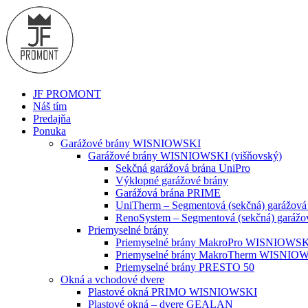
JF PROMONT
Náš tím
Predajňa
Ponuka
Garážové brány WISNIOWSKI
Garážové brány WISNIOWSKI (višňovský)
Sekčná garážová brána UniPro
Výklopné garážové brány
Garážová brána PRIME
UniTherm – Segmentová (sekčná) garážová
RenoSystem – Segmentová (sekčná) garážo
Priemyselné brány
Priemyselné brány MakroPro WISNIOWS
Priemyselné brány MakroTherm WISNIO
Priemyselné brány PRESTO 50
Okná a vchodové dvere
Plastové okná PRIMO WISNIOWSKI
Plastové okná – dvere GEALAN