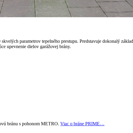
 skvelých parametrov tepelného prestupu. Predstavuje dokonalý základ 
úce upevnenie dielov garážovej brány.
ážovú bránu s pohonom METRO.
Viac o bráne PRIME…