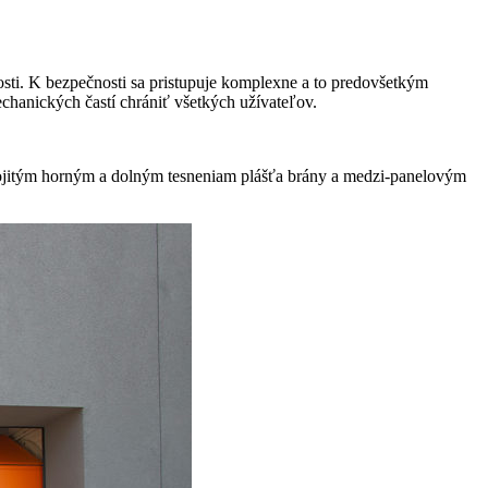
ti. K bezpečnosti sa pristupuje komplexne a to predovšetkým
anických častí chrániť všetkých užívateľov.
jitým horným a dolným tesneniam plášťa brány a medzi-panelovým