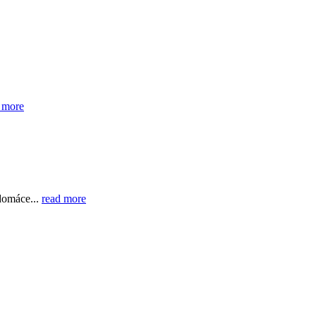
 more
domáce...
read more