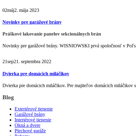
02
máj
2. mája 2023
Novinky pre garážové brány
Práškové lakovanie panelov sekcionálnych brán
Novinky pre garážové brány. WISNIOWSKI prvá spoločnosť v Poľsku 
21
sep
21. septembra 2022
Dvierka pre domácich miláčikov
Dvierka pre domácich miláčikov. Pre majiteľov domácich miláčikov 
Blog
Exteriérové tienenie
Garážové brány
Interiérové tienenie
Okná a dvere
Plechové garáže