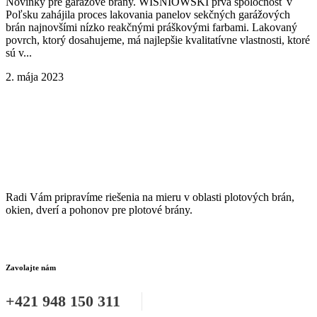
Novinky pre garážové brány. WISNIOWSKI prvá spoločnosť v
Poľsku zahájila proces lakovania panelov sekčných garážových
brán najnovšími nízko reakčnými práškovými farbami. Lakovaný
povrch, ktorý dosahujeme, má najlepšie kvalitatívne vlastnosti, ktoré
sú v...
2. mája 2023
Radi Vám pripravíme riešenia na mieru v oblasti plotových brán,
okien, dverí a pohonov pre plotové brány.
Zavolajte nám
+421 948 150 311