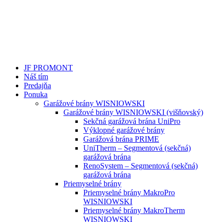
JF PROMONT
Náš tím
Predajňa
Ponuka
Garážové brány WISNIOWSKI
Garážové brány WISNIOWSKI (višňovský)
Sekčná garážová brána UniPro
Výklopné garážové brány
Garážová brána PRIME
UniTherm – Segmentová (sekčná)
garážová brána
RenoSystem – Segmentová (sekčná)
garážová brána
Priemyselné brány
Priemyselné brány MakroPro
WISNIOWSKI
Priemyselné brány MakroTherm
WISNIOWSKI