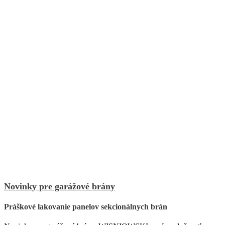
Novinky pre garážové brány
Práškové lakovanie panelov sekcionálnych brán