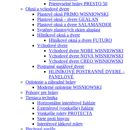
Priemyselné brány PRESTO 50
Okná a vchodové dvere
Plastové okná PRIMO WISNIOWSKI
Plastové okná – dvere GEALAN
Plastové okná a dvere SALAMANDER
Systémy plastových okien aluplast
Hliníkové okná a dvere
Hliníkové okná a dvere FUTURO
Vchodové dvere
Vchodové dvere NOBE WISNIOWSKI
Vchodové dvere NOVA WISNIOWSKI
Vchodové dvere CREO WISNIOWSKI
Postranné garážové dvere
HLINÍKOVÉ POSTRANNÉ DVERE –
PANELOVÉ
Oplotenie a záhradné brány
Moderné oplotenie WISNIOWSKI
Pohony pre brány
Tieniaca technika
Horizontálne interiérové žalúzie
Exteriérové (vonkajšie) žalúzie
Vonkajšie rolety PROTECTA
Siete proti hmyzu
Interiérové látkové rolety
Plechové garáže