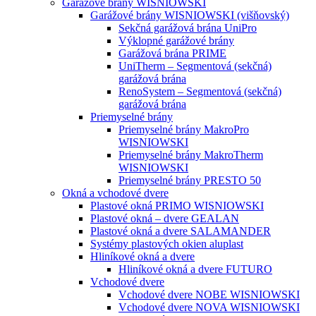
Garážové brány WISNIOWSKI
Garážové brány WISNIOWSKI (višňovský)
Sekčná garážová brána UniPro
Výklopné garážové brány
Garážová brána PRIME
UniTherm – Segmentová (sekčná)
garážová brána
RenoSystem – Segmentová (sekčná)
garážová brána
Priemyselné brány
Priemyselné brány MakroPro
WISNIOWSKI
Priemyselné brány MakroTherm
WISNIOWSKI
Priemyselné brány PRESTO 50
Okná a vchodové dvere
Plastové okná PRIMO WISNIOWSKI
Plastové okná – dvere GEALAN
Plastové okná a dvere SALAMANDER
Systémy plastových okien aluplast
Hliníkové okná a dvere
Hliníkové okná a dvere FUTURO
Vchodové dvere
Vchodové dvere NOBE WISNIOWSKI
Vchodové dvere NOVA WISNIOWSKI