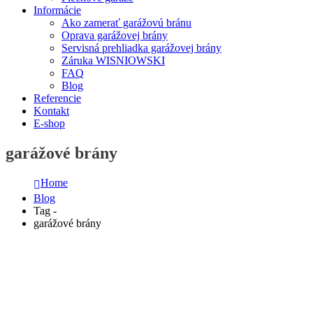
Informácie
Ako zamerať garážovú bránu
Oprava garážovej brány
Servisná prehliadka garážovej brány
Záruka WISNIOWSKI
FAQ
Blog
Referencie
Kontakt
E-shop
garážové brány
Home
Blog
Tag -
garážové brány