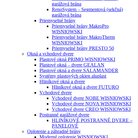
garážová brána
RenoSystem – Segmentová (sekčná)
garážová brána
Priemyselné brány
Priemyselné brány MakroPro
WISNIOWSKI
Priemyselné brány MakroTherm
WISNIOWSKI
Priemyselné brány PRESTO 50
Okná a vchodové dvere
Plastové okná PRIMO WISNIOWSKI
Plastové okná – dvere GEALAN
Plastové okná a dvere SALAMANDER
Systémy plastových okien aluplast
Hliníkové okná a dvere
Hliníkové okná a dvere FUTURO
Vchodové dvere
Vchodové dvere NOBE WISNIOWSKI
Vchodové dvere NOVA WISNIOWSKI
Vchodové dvere CREO WISNIOWSKI
Postranné garážové dvere
HLINÍKOVÉ POSTRANNÉ DVERE –
PANELOVÉ
Oplotenie a záhradné brány
Moderné oplotenie WISNIOWSKI