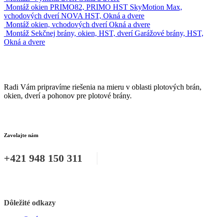
Montáž okien PRIMO82, PRIMO HST SkyMotion Max,
vchodových dverí NOVA
HST, Okná a dvere
Montáž okien, vchodových dverí
Okná a dvere
Montáž Sekčnej brány, okien, HST, dverí
Garážové brány, HST,
Okná a dvere
Radi Vám pripravíme riešenia na mieru v oblasti plotových brán,
okien, dverí a pohonov pre plotové brány.
Zavolajte nám
+421 948 150 311
Dôležité odkazy