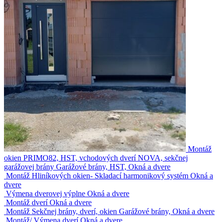
Montáž
okien PRIMO82, HST, vchodových dverí NOVA, sekčnej
garážovej brány
Garážové brány, HST, Okná a dvere
Montáž Hliníkových okien- Skladací harmonikový systém
Okná a
dvere
Výmena dverovej výplne
Okná a dvere
Montáž dverí
Okná a dvere
Montáž Sekčnej brány, dverí, okien
Garážové brány, Okná a dvere
Montáž/ Výmena dverí
Okná a dvere