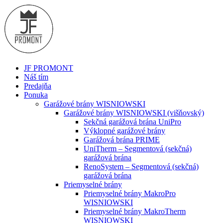
JF PROMONT
Náš tím
Predajňa
Ponuka
Garážové brány WISNIOWSKI
Garážové brány WISNIOWSKI (višňovský)
Sekčná garážová brána UniPro
Výklopné garážové brány
Garážová brána PRIME
UniTherm – Segmentová (sekčná)
garážová brána
RenoSystem – Segmentová (sekčná)
garážová brána
Priemyselné brány
Priemyselné brány MakroPro
WISNIOWSKI
Priemyselné brány MakroTherm
WISNIOWSKI