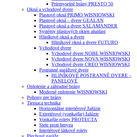
Priemyselné brány PRESTO 50
Okná a vchodové dvere
Plastové okná PRIMO WISNIOWSKI
Plastové okná – dvere GEALAN
Plastové okná a dvere SALAMANDER
Systémy plastových okien aluplast
Hliníkové okná a dvere
Hliníkové okná a dvere FUTURO
Vchodové dvere
Vchodové dvere NOBE WISNIOWSKI
Vchodové dvere NOVA WISNIOWSKI
Vchodové dvere CREO WISNIOWSKI
Postranné garážové dvere
HLINÍKOVÉ POSTRANNÉ DVERE –
PANELOVÉ
Oplotenie a záhradné brány
Moderné oplotenie WISNIOWSKI
Pohony pre brány
Tieniaca technika
Horizontálne interiérové žalúzie
Exteriérové (vonkajšie) žalúzie
Vonkajšie rolety PROTECTA
Siete proti hmyzu
Interiérové látkové rolety
Plechové garáže