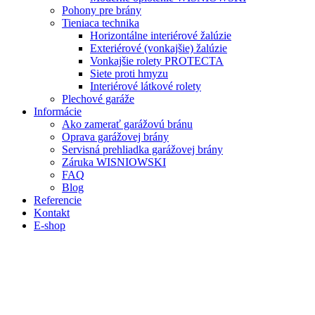
Pohony pre brány
Tieniaca technika
Horizontálne interiérové žalúzie
Exteriérové (vonkajšie) žalúzie
Vonkajšie rolety PROTECTA
Siete proti hmyzu
Interiérové látkové rolety
Plechové garáže
Informácie
Ako zamerať garážovú bránu
Oprava garážovej brány
Servisná prehliadka garážovej brány
Záruka WISNIOWSKI
FAQ
Blog
Referencie
Kontakt
E-shop