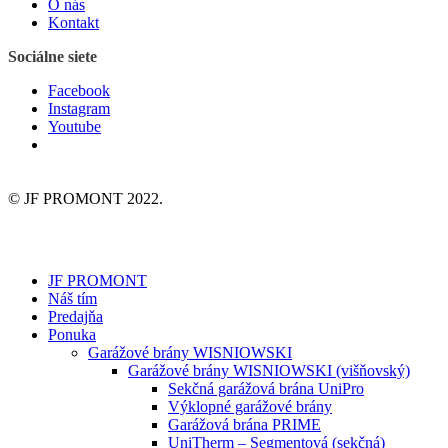
O nás
Kontakt
Sociálne siete
Facebook
Instagram
Youtube
© JF PROMONT 2022.
JF PROMONT
Náš tím
Predajňa
Ponuka
Garážové brány WISNIOWSKI
Garážové brány WISNIOWSKI (višňovský)
Sekčná garážová brána UniPro
Výklopné garážové brány
Garážová brána PRIME
UniTherm – Segmentová (sekčná)