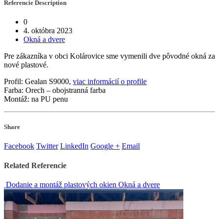
Referencie
Description
0
4. októbra 2023
Okná a dvere
Pre zákazníka v obci Kolárovice sme vymenili dve pôvodné okná za
nové plastové.
Profil: Gealan S9000,
viac informácií o profile
Farba: Orech – obojstranná farba
Montáž: na PU penu
Share
Facebook
Twitter
LinkedIn
Google +
Email
Related
Referencie
Dodanie a montáž plastových okien
Okná a dvere