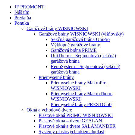
JF PROMONT
Náš tím
Predajňa
Ponuka
Garážové brány WISNIOWSKI
Garážové brány WISNIOWSKI (višňovský)
Sekčná garážová brána UniPro
Výklopné garážové brány
Garážová brána PRIME
UniTherm – Segmentová (sekčná)
garážová brána
RenoSystem – Segmentová (sekčná)
garážová brána
Priemyselné brány
Priemyselné brány MakroPro
WISNIOWSKI
Priemyselné brány MakroTherm
WISNIOWSKI
Priemyselné brány PRESTO 50
Okná a vchodové dvere
Plastové okná PRIMO WISNIOWSKI
Plastové okná – dvere GEALAN
Plastové okná a dvere SALAMANDER
Systémy plastových okien aluplast