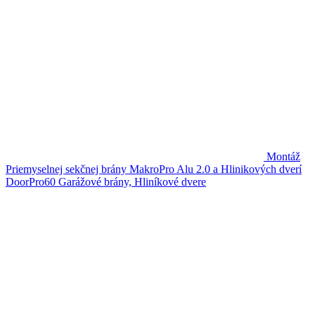
Montáž
Priemyselnej sekčnej brány MakroPro Alu 2.0 a Hlinikových dverí
DoorPro60
Garážové brány, Hliníkové dvere