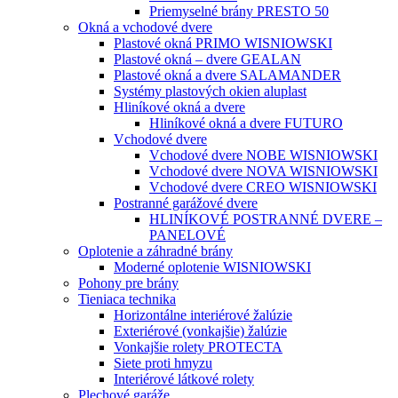
Priemyselné brány PRESTO 50
Okná a vchodové dvere
Plastové okná PRIMO WISNIOWSKI
Plastové okná – dvere GEALAN
Plastové okná a dvere SALAMANDER
Systémy plastových okien aluplast
Hliníkové okná a dvere
Hliníkové okná a dvere FUTURO
Vchodové dvere
Vchodové dvere NOBE WISNIOWSKI
Vchodové dvere NOVA WISNIOWSKI
Vchodové dvere CREO WISNIOWSKI
Postranné garážové dvere
HLINÍKOVÉ POSTRANNÉ DVERE –
PANELOVÉ
Oplotenie a záhradné brány
Moderné oplotenie WISNIOWSKI
Pohony pre brány
Tieniaca technika
Horizontálne interiérové žalúzie
Exteriérové (vonkajšie) žalúzie
Vonkajšie rolety PROTECTA
Siete proti hmyzu
Interiérové látkové rolety
Plechové garáže