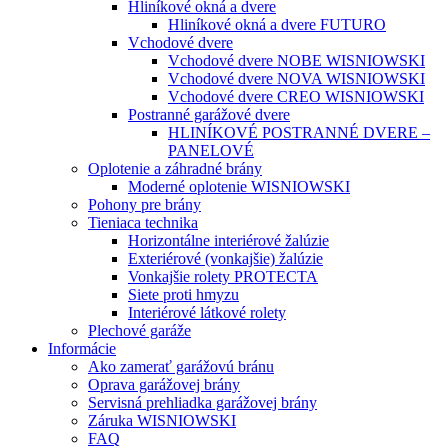
Hliníkové okná a dvere
Hliníkové okná a dvere FUTURO
Vchodové dvere
Vchodové dvere NOBE WISNIOWSKI
Vchodové dvere NOVA WISNIOWSKI
Vchodové dvere CREO WISNIOWSKI
Postranné garážové dvere
HLINÍKOVÉ POSTRANNÉ DVERE –
PANELOVÉ
Oplotenie a záhradné brány
Moderné oplotenie WISNIOWSKI
Pohony pre brány
Tieniaca technika
Horizontálne interiérové žalúzie
Exteriérové (vonkajšie) žalúzie
Vonkajšie rolety PROTECTA
Siete proti hmyzu
Interiérové látkové rolety
Plechové garáže
Informácie
Ako zamerať garážovú bránu
Oprava garážovej brány
Servisná prehliadka garážovej brány
Záruka WISNIOWSKI
FAQ