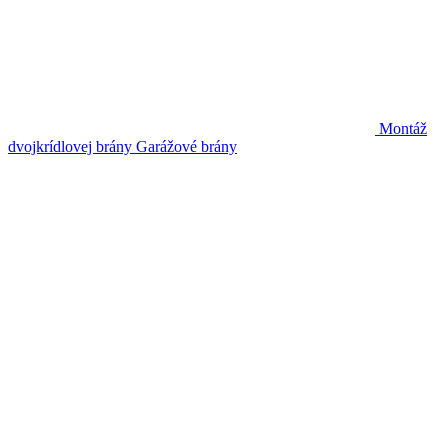
Montáž
dvojkrídlovej brány
Garážové brány