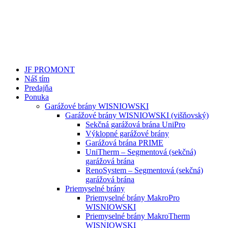
JF PROMONT
Náš tím
Predajňa
Ponuka
Garážové brány WISNIOWSKI
Garážové brány WISNIOWSKI (višňovský)
Sekčná garážová brána UniPro
Výklopné garážové brány
Garážová brána PRIME
UniTherm – Segmentová (sekčná)
garážová brána
RenoSystem – Segmentová (sekčná)
garážová brána
Priemyselné brány
Priemyselné brány MakroPro
WISNIOWSKI
Priemyselné brány MakroTherm
WISNIOWSKI