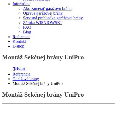
Informácie
Ako zamerať garážovú bránu
Oprava garážovej brány
Servisná prehliadka garážovej brány
Záruka WISNIOWSKI
FAQ
Blog
Referencie
Kontakt
E-shop
Montáž Sekčnej brány UniPro
Home
Referencie
Garážové brány
Montáž Sekčnej brány UniPro
Montáž Sekčnej brány UniPro