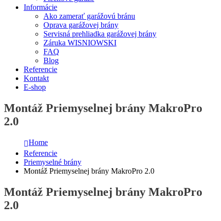
Informácie
Ako zamerať garážovú bránu
Oprava garážovej brány
Servisná prehliadka garážovej brány
Záruka WISNIOWSKI
FAQ
Blog
Referencie
Kontakt
E-shop
Montáž Priemyselnej brány MakroPro
2.0
Home
Referencie
Priemyselné brány
Montáž Priemyselnej brány MakroPro 2.0
Montáž Priemyselnej brány MakroPro
2.0