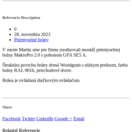
Referencie
Description
0
28. novembra 2023
Priemyselné brány
V meste Martin sme pre firmu zrealizovali montáž priemyselnej
brány MakroPro 2.0 s pohonom GFA SE5 A.
Štruktúra povrchu brány drsná Woodgrain s nízkym prelisom, farba
brány RAL 9016, priechodové dvere.
Brána je ovládaná diaľkovým ovládačom.
Share
Facebook
Twitter
LinkedIn
Google +
Email
Related
Referencie