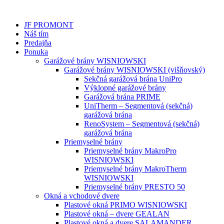
JF PROMONT
Náš tím
Predajňa
Ponuka
Garážové brány WISNIOWSKI
Garážové brány WISNIOWSKI (višňovský)
Sekčná garážová brána UniPro
Výklopné garážové brány
Garážová brána PRIME
UniTherm – Segmentová (sekčná)
garážová brána
RenoSystem – Segmentová (sekčná)
garážová brána
Priemyselné brány
Priemyselné brány MakroPro
WISNIOWSKI
Priemyselné brány MakroTherm
WISNIOWSKI
Priemyselné brány PRESTO 50
Okná a vchodové dvere
Plastové okná PRIMO WISNIOWSKI
Plastové okná – dvere GEALAN
Plastové okná a dvere SALAMANDER