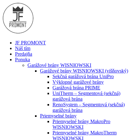
JF PROMONT
Náš tím
Predajňa
Ponuka
Garážové brány WISNIOWSKI
Garážové brány WISNIOWSKI (višňovský)
Sekčná garážová brána UniPro
Výklopné garážové brány
Garážová brána PRIME
UniTherm – Segmentová (sekčná)
garážová brána
RenoSystem – Segmentová (sekčná)
garážová brána
Priemyselné brány
Priemyselné brány MakroPro
WISNIOWSKI
Priemyselné brány MakroTherm
WISNIOWSKI