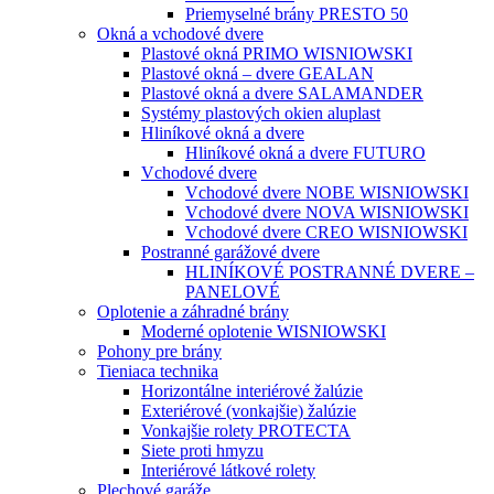
Priemyselné brány PRESTO 50
Okná a vchodové dvere
Plastové okná PRIMO WISNIOWSKI
Plastové okná – dvere GEALAN
Plastové okná a dvere SALAMANDER
Systémy plastových okien aluplast
Hliníkové okná a dvere
Hliníkové okná a dvere FUTURO
Vchodové dvere
Vchodové dvere NOBE WISNIOWSKI
Vchodové dvere NOVA WISNIOWSKI
Vchodové dvere CREO WISNIOWSKI
Postranné garážové dvere
HLINÍKOVÉ POSTRANNÉ DVERE –
PANELOVÉ
Oplotenie a záhradné brány
Moderné oplotenie WISNIOWSKI
Pohony pre brány
Tieniaca technika
Horizontálne interiérové žalúzie
Exteriérové (vonkajšie) žalúzie
Vonkajšie rolety PROTECTA
Siete proti hmyzu
Interiérové látkové rolety
Plechové garáže