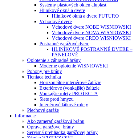
Systémy plastových okien aluplast
Hliníkové okná a dvere
Hliníkové okná a dvere FUTURO
Vchodové dvere
Vchodové dvere NOBE WISNIOWSKI
Vchodové dvere NOVA WISNIOWSKI
Vchodové dvere CREO WISNIOWSKI
Postranné garážové dvere
HLINÍKOVÉ POSTRANNÉ DVERE –
PANELOVÉ
Oplotenie a záhradné brány
Moderné oplotenie WISNIOWSKI
Pohony pre brány
Tieniaca technika
Horizontálne interiérové žalúzie
Exteriérové (vonkajšie) žalúzie
Vonkajšie rolety PROTECTA
Siete proti hmyzu
Interiérové látkové rolety
Plechové garáže
Informácie
Ako zamerať garážovú bránu
Oprava garážovej brány
Servisná prehliadka garážovej brány
Záruka WISNIOWSKI