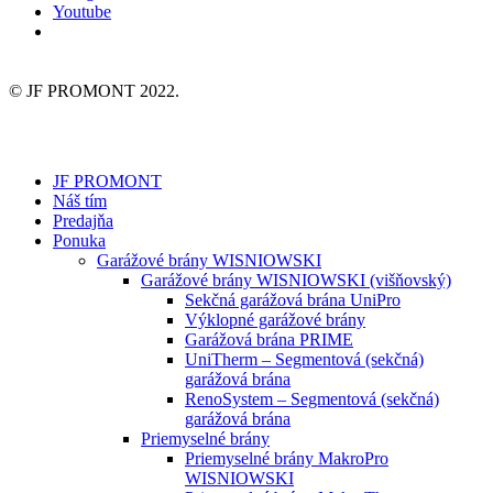
Youtube
© JF PROMONT 2022.
JF PROMONT
Náš tím
Predajňa
Ponuka
Garážové brány WISNIOWSKI
Garážové brány WISNIOWSKI (višňovský)
Sekčná garážová brána UniPro
Výklopné garážové brány
Garážová brána PRIME
UniTherm – Segmentová (sekčná)
garážová brána
RenoSystem – Segmentová (sekčná)
garážová brána
Priemyselné brány
Priemyselné brány MakroPro
WISNIOWSKI