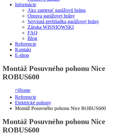
Informácie
Ako zamerať garážovú bránu
Oprava garážovej brány
Servisná prehliadka garážovej brány
Záruka WISNIOWSKI
FAQ
Blog
Referencie
Kontakt
E-shop
Montáž Posuvného pohonu Nice
ROBUS600
Home
Referencie
Elektrické pohony
Montáž Posuvného pohonu Nice ROBUS600
Montáž Posuvného pohonu Nice
ROBUS600