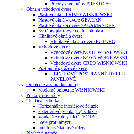
Priemyselné brány PRESTO 50
Okná a vchodové dvere
Plastové okná PRIMO WISNIOWSKI
Plastové okná – dvere GEALAN
Plastové okná a dvere SALAMANDER
Systémy plastových okien aluplast
Hliníkové okná a dvere
Hliníkové okná a dvere FUTURO
Vchodové dvere
Vchodové dvere NOBE WISNIOWSKI
Vchodové dvere NOVA WISNIOWSKI
Vchodové dvere CREO WISNIOWSKI
Postranné garážové dvere
HLINÍKOVÉ POSTRANNÉ DVERE –
PANELOVÉ
Oplotenie a záhradné brány
Moderné oplotenie WISNIOWSKI
Pohony pre brány
Tieniaca technika
Horizontálne interiérové žalúzie
Exteriérové (vonkajšie) žalúzie
Vonkajšie rolety PROTECTA
Siete proti hmyzu
Interiérové látkové rolety
Plechové garáže