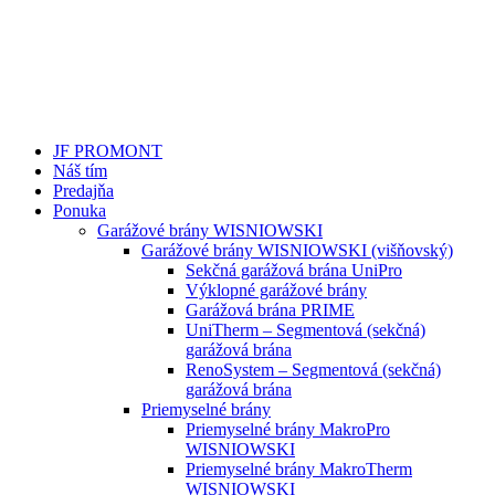
JF PROMONT
Náš tím
Predajňa
Ponuka
Garážové brány WISNIOWSKI
Garážové brány WISNIOWSKI (višňovský)
Sekčná garážová brána UniPro
Výklopné garážové brány
Garážová brána PRIME
UniTherm – Segmentová (sekčná)
garážová brána
RenoSystem – Segmentová (sekčná)
garážová brána
Priemyselné brány
Priemyselné brány MakroPro
WISNIOWSKI
Priemyselné brány MakroTherm
WISNIOWSKI