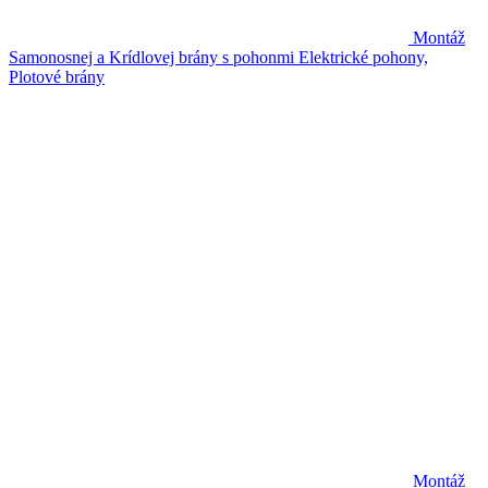
Montáž
Samonosnej a Krídlovej brány s pohonmi
Elektrické pohony,
Plotové brány
Montáž