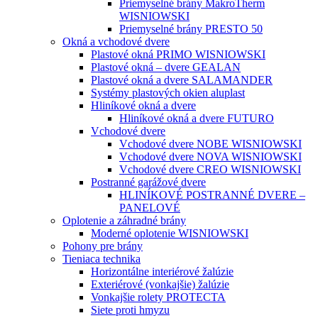
Priemyselné brány MakroTherm
WISNIOWSKI
Priemyselné brány PRESTO 50
Okná a vchodové dvere
Plastové okná PRIMO WISNIOWSKI
Plastové okná – dvere GEALAN
Plastové okná a dvere SALAMANDER
Systémy plastových okien aluplast
Hliníkové okná a dvere
Hliníkové okná a dvere FUTURO
Vchodové dvere
Vchodové dvere NOBE WISNIOWSKI
Vchodové dvere NOVA WISNIOWSKI
Vchodové dvere CREO WISNIOWSKI
Postranné garážové dvere
HLINÍKOVÉ POSTRANNÉ DVERE –
PANELOVÉ
Oplotenie a záhradné brány
Moderné oplotenie WISNIOWSKI
Pohony pre brány
Tieniaca technika
Horizontálne interiérové žalúzie
Exteriérové (vonkajšie) žalúzie
Vonkajšie rolety PROTECTA
Siete proti hmyzu