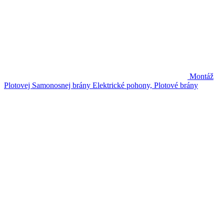
Montáž
Plotovej Samonosnej brány
Elektrické pohony, Plotové brány