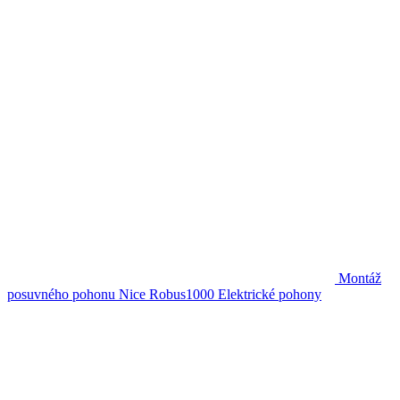
Montáž
posuvného pohonu Nice Robus1000
Elektrické pohony