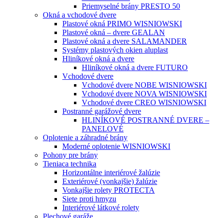
Priemyselné brány PRESTO 50
Okná a vchodové dvere
Plastové okná PRIMO WISNIOWSKI
Plastové okná – dvere GEALAN
Plastové okná a dvere SALAMANDER
Systémy plastových okien aluplast
Hliníkové okná a dvere
Hliníkové okná a dvere FUTURO
Vchodové dvere
Vchodové dvere NOBE WISNIOWSKI
Vchodové dvere NOVA WISNIOWSKI
Vchodové dvere CREO WISNIOWSKI
Postranné garážové dvere
HLINÍKOVÉ POSTRANNÉ DVERE –
PANELOVÉ
Oplotenie a záhradné brány
Moderné oplotenie WISNIOWSKI
Pohony pre brány
Tieniaca technika
Horizontálne interiérové žalúzie
Exteriérové (vonkajšie) žalúzie
Vonkajšie rolety PROTECTA
Siete proti hmyzu
Interiérové látkové rolety
Plechové garáže