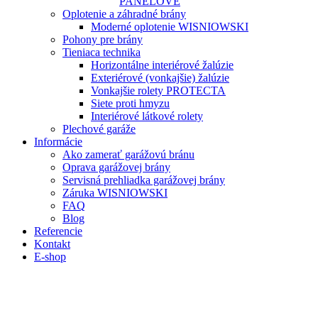
PANELOVÉ
Oplotenie a záhradné brány
Moderné oplotenie WISNIOWSKI
Pohony pre brány
Tieniaca technika
Horizontálne interiérové žalúzie
Exteriérové (vonkajšie) žalúzie
Vonkajšie rolety PROTECTA
Siete proti hmyzu
Interiérové látkové rolety
Plechové garáže
Informácie
Ako zamerať garážovú bránu
Oprava garážovej brány
Servisná prehliadka garážovej brány
Záruka WISNIOWSKI
FAQ
Blog
Referencie
Kontakt
E-shop