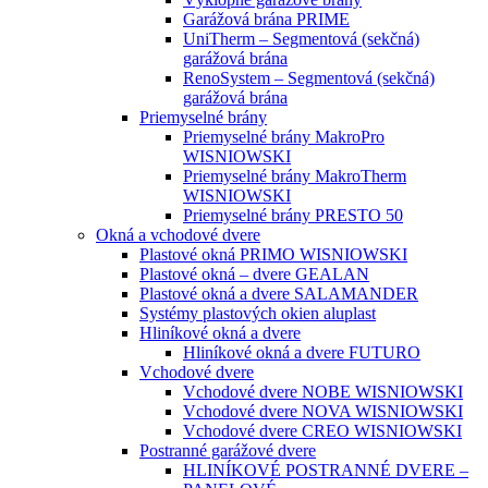
Garážová brána PRIME
UniTherm – Segmentová (sekčná)
garážová brána
RenoSystem – Segmentová (sekčná)
garážová brána
Priemyselné brány
Priemyselné brány MakroPro
WISNIOWSKI
Priemyselné brány MakroTherm
WISNIOWSKI
Priemyselné brány PRESTO 50
Okná a vchodové dvere
Plastové okná PRIMO WISNIOWSKI
Plastové okná – dvere GEALAN
Plastové okná a dvere SALAMANDER
Systémy plastových okien aluplast
Hliníkové okná a dvere
Hliníkové okná a dvere FUTURO
Vchodové dvere
Vchodové dvere NOBE WISNIOWSKI
Vchodové dvere NOVA WISNIOWSKI
Vchodové dvere CREO WISNIOWSKI
Postranné garážové dvere
HLINÍKOVÉ POSTRANNÉ DVERE –