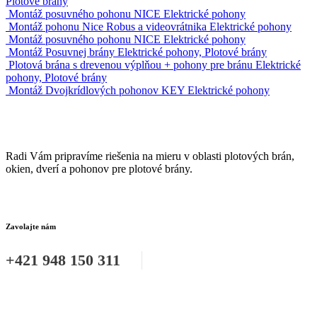
Plotové brány
Montáž posuvného pohonu NICE
Elektrické pohony
Montáž pohonu Nice Robus a videovrátnika
Elektrické pohony
Montáž posuvného pohonu NICE
Elektrické pohony
Montáž Posuvnej brány
Elektrické pohony, Plotové brány
Plotová brána s drevenou výplňou + pohony pre bránu
Elektrické
pohony, Plotové brány
Montáž Dvojkrídlových pohonov KEY
Elektrické pohony
Radi Vám pripravíme riešenia na mieru v oblasti plotových brán,
okien, dverí a pohonov pre plotové brány.
Zavolajte nám
+421 948 150 311