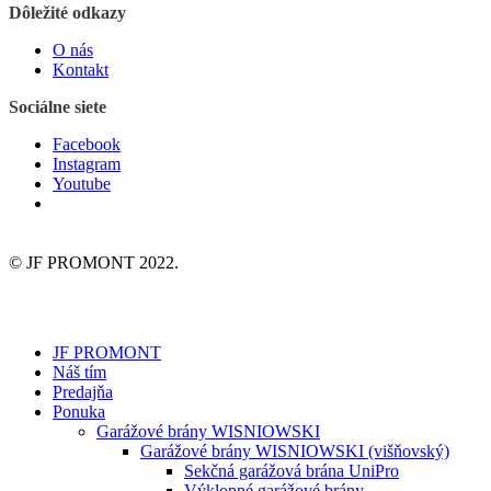
Dôležité odkazy
O nás
Kontakt
Sociálne siete
Facebook
Instagram
Youtube
© JF PROMONT 2022.
JF PROMONT
Náš tím
Predajňa
Ponuka
Garážové brány WISNIOWSKI
Garážové brány WISNIOWSKI (višňovský)
Sekčná garážová brána UniPro
Výklopné garážové brány