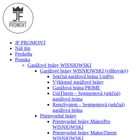
JF PROMONT
Náš tím
Predajňa
Ponuka
Garážové brány WISNIOWSKI
Garážové brány WISNIOWSKI (višňovský)
Sekčná garážová brána UniPro
Výklopné garážové brány
Garážová brána PRIME
UniTherm – Segmentová (sekčná)
garážová brána
RenoSystem – Segmentová (sekčná)
garážová brána
Priemyselné brány
Priemyselné brány MakroPro
WISNIOWSKI
Priemyselné brány MakroTherm
WISNIOWSKI