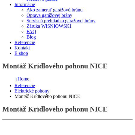
Informácie
Ako zamerať garážovú bránu
Oprava garážovej brány
Servisná prehliadka garážovej brány
Záruka WISNIOWSKI
FAQ
Blog
Referencie
Kontakt
E-shop
Montáž Krídlového pohonu NICE
Home
Referencie
Elektrické pohony
Montáž Krídlového pohonu NICE
Montáž Krídlového pohonu NICE