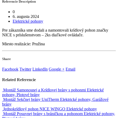
Referencie
Description
0
6. augusta 2024
Elektrické pohony
Pre zákazníka sme dodali a namontovali krídlový pohon značky
NICE s príslušenstvom – 2ks diaľkové ovládače.
Miesto realizácie: Pružina
Share
Facebook
Twitter
LinkedIn
Google +
Email
Related
Referencie
Montáž Samonosnej a Krídlovej brány s pohonmi
Elektrické
pohony, Plotové brány
Montáž Sekčnej brány UniTherm
Elektrické pohony, Garážové
brány
Jednokrídlový pohon NICE WINGO
Elektrické pohony
Montáž Posuvnej brány s bráničkou a pohonom
Elektrické pohony,