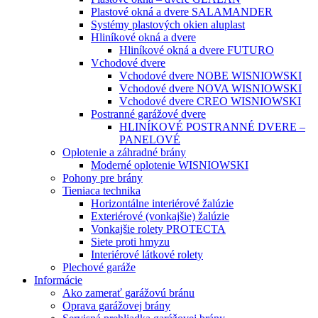
Plastové okná a dvere SALAMANDER
Systémy plastových okien aluplast
Hliníkové okná a dvere
Hliníkové okná a dvere FUTURO
Vchodové dvere
Vchodové dvere NOBE WISNIOWSKI
Vchodové dvere NOVA WISNIOWSKI
Vchodové dvere CREO WISNIOWSKI
Postranné garážové dvere
HLINÍKOVÉ POSTRANNÉ DVERE –
PANELOVÉ
Oplotenie a záhradné brány
Moderné oplotenie WISNIOWSKI
Pohony pre brány
Tieniaca technika
Horizontálne interiérové žalúzie
Exteriérové (vonkajšie) žalúzie
Vonkajšie rolety PROTECTA
Siete proti hmyzu
Interiérové látkové rolety
Plechové garáže
Informácie
Ako zamerať garážovú bránu
Oprava garážovej brány