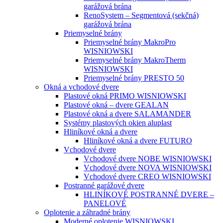
garážová brána
RenoSystem – Segmentová (sekčná)
garážová brána
Priemyselné brány
Priemyselné brány MakroPro
WISNIOWSKI
Priemyselné brány MakroTherm
WISNIOWSKI
Priemyselné brány PRESTO 50
Okná a vchodové dvere
Plastové okná PRIMO WISNIOWSKI
Plastové okná – dvere GEALAN
Plastové okná a dvere SALAMANDER
Systémy plastových okien aluplast
Hliníkové okná a dvere
Hliníkové okná a dvere FUTURO
Vchodové dvere
Vchodové dvere NOBE WISNIOWSKI
Vchodové dvere NOVA WISNIOWSKI
Vchodové dvere CREO WISNIOWSKI
Postranné garážové dvere
HLINÍKOVÉ POSTRANNÉ DVERE –
PANELOVÉ
Oplotenie a záhradné brány
Moderné oplotenie WISNIOWSKI