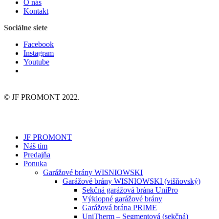
O nás
Kontakt
Sociálne siete
Facebook
Instagram
Youtube
© JF PROMONT 2022.
JF PROMONT
Náš tím
Predajňa
Ponuka
Garážové brány WISNIOWSKI
Garážové brány WISNIOWSKI (višňovský)
Sekčná garážová brána UniPro
Výklopné garážové brány
Garážová brána PRIME
UniTherm – Segmentová (sekčná)