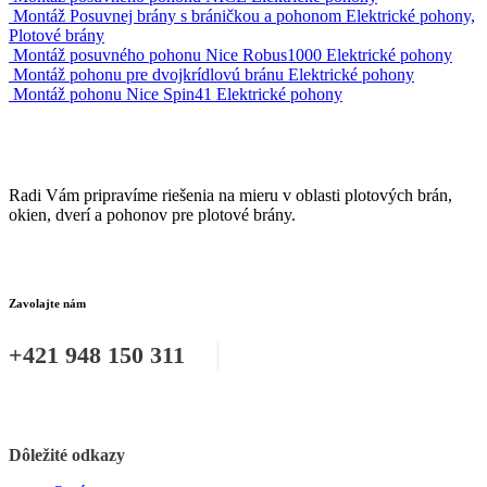
Montáž Posuvnej brány s bráničkou a pohonom
Elektrické pohony,
Plotové brány
Montáž posuvného pohonu Nice Robus1000
Elektrické pohony
Montáž pohonu pre dvojkrídlovú bránu
Elektrické pohony
Montáž pohonu Nice Spin41
Elektrické pohony
Radi Vám pripravíme riešenia na mieru v oblasti plotových brán,
okien, dverí a pohonov pre plotové brány.
Zavolajte nám
+421 948 150 311
Dôležité odkazy