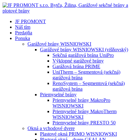
JF PROMONT
Náš tím
Predajňa
Ponuka
Garážové brány WISNIOWSKI
Garážové brány WISNIOWSKI (višňovský)
Sekčná garážová brána UniPro
Výklopné garážové brány
Garážová brána PRIME
UniTherm – Segmentová (sekčná)
garážová brána
RenoSystem – Segmentová (sekčná)
garážová brána
Priemyselné brány
Priemyselné brány MakroPro
WISNIOWSKI
Priemyselné brány MakroTherm
WISNIOWSKI
Priemyselné brány PRESTO 50
Okná a vchodové dvere
Plastové okná PRIMO WISNIOWSKI
Plastové okná – dvere GEALAN