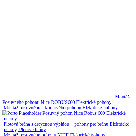
Montáž
Posuvného pohonu Nice ROBUS600
Elektrické pohony
Montáž posuvného a krídlového pohonu
Elektrické pohony
Posuvný pohon Nice Robus 600
Elektrické
pohony
Plotová brána s drevenou výplňou + pohony pre bránu
Elektrické
pohony, Plotové brány
Montáž posuvného pohonu NICE
Elektrické pohony