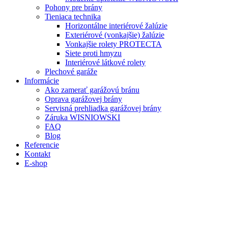
Pohony pre brány
Tieniaca technika
Horizontálne interiérové žalúzie
Exteriérové (vonkajšie) žalúzie
Vonkajšie rolety PROTECTA
Siete proti hmyzu
Interiérové látkové rolety
Plechové garáže
Informácie
Ako zamerať garážovú bránu
Oprava garážovej brány
Servisná prehliadka garážovej brány
Záruka WISNIOWSKI
FAQ
Blog
Referencie
Kontakt
E-shop