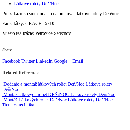
Látkové rolety Deň/Noc
Pre zákazníka sme dodali a namontovali látkové rolety Deň/noc.
Farba látky: GRACE 15710
Miesto realizácie: Petrovice-Setechov
Share
Facebook
Twitter
LinkedIn
Google +
Email
Related
Referencie
Dodanie a montáž látkových roliet Deň/Noc
Látkové rolety
Deň/Noc
Montáž látkových roliet DEŇ/NOC
Látkové rolety Deň/Noc
Montáž Látkových roliet Deň/Noc
Látkové rolety Deň/Noc,
Tieniaca technika