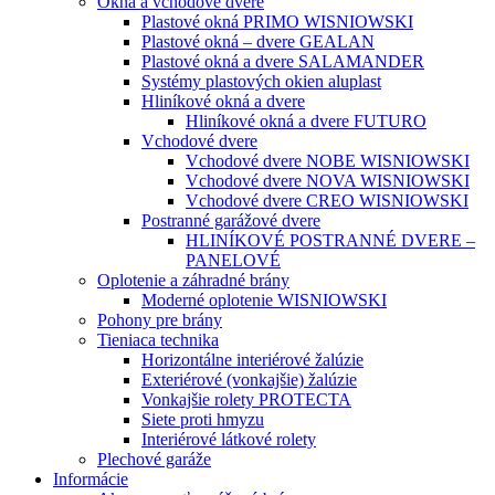
Okná a vchodové dvere
Plastové okná PRIMO WISNIOWSKI
Plastové okná – dvere GEALAN
Plastové okná a dvere SALAMANDER
Systémy plastových okien aluplast
Hliníkové okná a dvere
Hliníkové okná a dvere FUTURO
Vchodové dvere
Vchodové dvere NOBE WISNIOWSKI
Vchodové dvere NOVA WISNIOWSKI
Vchodové dvere CREO WISNIOWSKI
Postranné garážové dvere
HLINÍKOVÉ POSTRANNÉ DVERE –
PANELOVÉ
Oplotenie a záhradné brány
Moderné oplotenie WISNIOWSKI
Pohony pre brány
Tieniaca technika
Horizontálne interiérové žalúzie
Exteriérové (vonkajšie) žalúzie
Vonkajšie rolety PROTECTA
Siete proti hmyzu
Interiérové látkové rolety
Plechové garáže
Informácie