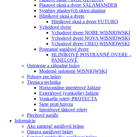
Plastové okná a dvere SALAMANDER
Systémy plastových okien aluplast
Hliníkové okná a dvere
Hliníkové okná a dvere FUTURO
Vchodové dvere
Vchodové dvere NOBE WISNIOWSKI
Vchodové dvere NOVA WISNIOWSKI
Vchodové dvere CREO WISNIOWSKI
Postranné garážové dvere
HLINÍKOVÉ POSTRANNÉ DVERE –
PANELOVÉ
Oplotenie a záhradné brány
Moderné oplotenie WISNIOWSKI
Pohony pre brány
Tieniaca technika
Horizontálne interiérové žalúzie
Exteriérové (vonkajšie) žalúzie
Vonkajšie rolety PROTECTA
Siete proti hmyzu
Interiérové látkové rolety
Plechové garáže
Informácie
Ako zamerať garážovú bránu
Oprava garážovej brány