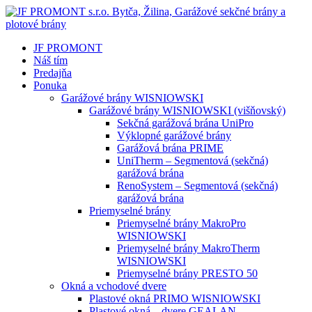
JF PROMONT
Náš tím
Predajňa
Ponuka
Garážové brány WISNIOWSKI
Garážové brány WISNIOWSKI (višňovský)
Sekčná garážová brána UniPro
Výklopné garážové brány
Garážová brána PRIME
UniTherm – Segmentová (sekčná)
garážová brána
RenoSystem – Segmentová (sekčná)
garážová brána
Priemyselné brány
Priemyselné brány MakroPro
WISNIOWSKI
Priemyselné brány MakroTherm
WISNIOWSKI
Priemyselné brány PRESTO 50
Okná a vchodové dvere
Plastové okná PRIMO WISNIOWSKI
Plastové okná – dvere GEALAN