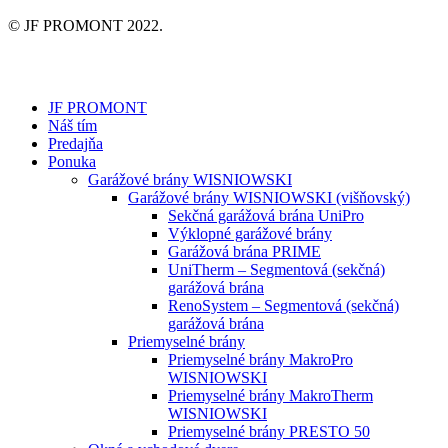
© JF PROMONT 2022.
JF PROMONT
Náš tím
Predajňa
Ponuka
Garážové brány WISNIOWSKI
Garážové brány WISNIOWSKI (višňovský)
Sekčná garážová brána UniPro
Výklopné garážové brány
Garážová brána PRIME
UniTherm – Segmentová (sekčná)
garážová brána
RenoSystem – Segmentová (sekčná)
garážová brána
Priemyselné brány
Priemyselné brány MakroPro
WISNIOWSKI
Priemyselné brány MakroTherm
WISNIOWSKI
Priemyselné brány PRESTO 50