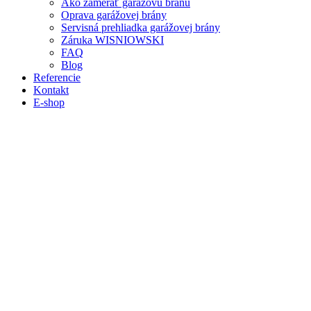
Ako zamerať garážovú bránu
Oprava garážovej brány
Servisná prehliadka garážovej brány
Záruka WISNIOWSKI
FAQ
Blog
Referencie
Kontakt
E-shop