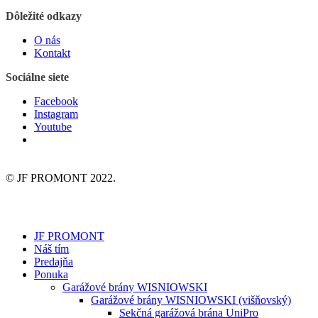
Dôležité odkazy
O nás
Kontakt
Sociálne siete
Facebook
Instagram
Youtube
© JF PROMONT 2022.
JF PROMONT
Náš tím
Predajňa
Ponuka
Garážové brány WISNIOWSKI
Garážové brány WISNIOWSKI (višňovský)
Sekčná garážová brána UniPro