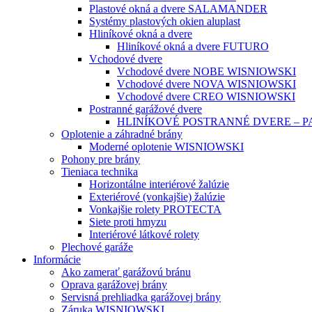
Plastové okná a dvere SALAMANDER
Systémy plastových okien aluplast
Hliníkové okná a dvere
Hliníkové okná a dvere FUTURO
Vchodové dvere
Vchodové dvere NOBE WISNIOWSKI
Vchodové dvere NOVA WISNIOWSKI
Vchodové dvere CREO WISNIOWSKI
Postranné garážové dvere
HLINÍKOVÉ POSTRANNÉ DVERE – 
Oplotenie a záhradné brány
Moderné oplotenie WISNIOWSKI
Pohony pre brány
Tieniaca technika
Horizontálne interiérové žalúzie
Exteriérové (vonkajšie) žalúzie
Vonkajšie rolety PROTECTA
Siete proti hmyzu
Interiérové látkové rolety
Plechové garáže
Informácie
Ako zamerať garážovú bránu
Oprava garážovej brány
Servisná prehliadka garážovej brány
Záruka WISNIOWSKI