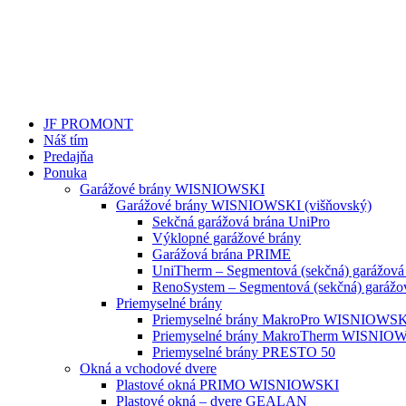
JF PROMONT
Náš tím
Predajňa
Ponuka
Garážové brány WISNIOWSKI
Garážové brány WISNIOWSKI (višňovský)
Sekčná garážová brána UniPro
Výklopné garážové brány
Garážová brána PRIME
UniTherm – Segmentová (sekčná) garážová
RenoSystem – Segmentová (sekčná) garážo
Priemyselné brány
Priemyselné brány MakroPro WISNIOWS
Priemyselné brány MakroTherm WISNIO
Priemyselné brány PRESTO 50
Okná a vchodové dvere
Plastové okná PRIMO WISNIOWSKI
Plastové okná – dvere GEALAN