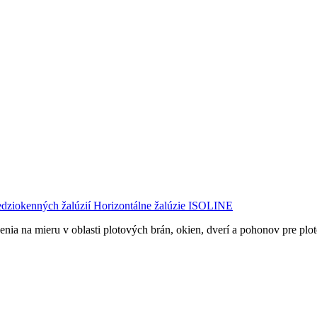
dziokenných žalúzií
Horizontálne žalúzie ISOLINE
nia na mieru v oblasti plotových brán, okien, dverí a pohonov pre plo