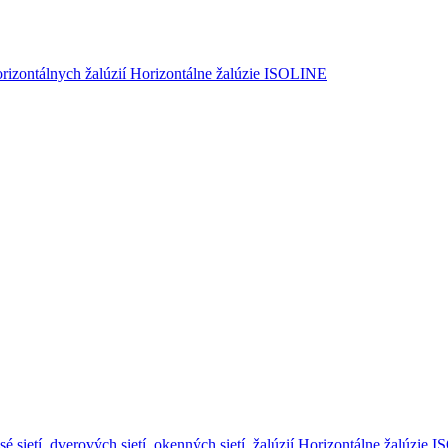
izontálnych žalúzií
Horizontálne žalúzie ISOLINE
é sietí, dverových sietí, okenných sietí, žalúzií
Horizontálne žalúzie I